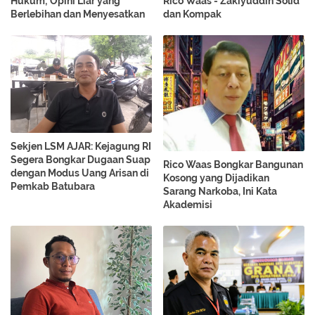
Hukum; Opini Liar yang
Rico Waas - Zakiyuddin Solid
Berlebihan dan Menyesatkan
dan Kompak
Sekjen LSM AJAR: Kejagung RI
Segera Bongkar Dugaan Suap
Rico Waas Bongkar Bangunan
dengan Modus Uang Arisan di
Kosong yang Dijadikan
Pemkab Batubara
Sarang Narkoba, Ini Kata
Akademisi