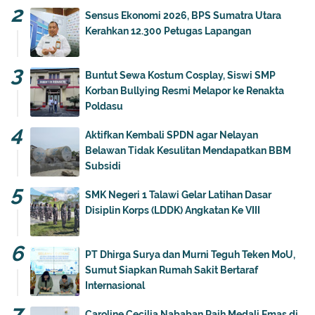
Sensus Ekonomi 2026, BPS Sumatra Utara
Kerahkan 12.300 Petugas Lapangan
Buntut Sewa Kostum Cosplay, Siswi SMP
Korban Bullying Resmi Melapor ke Renakta
Poldasu
Aktifkan Kembali SPDN agar Nelayan
Belawan Tidak Kesulitan Mendapatkan BBM
Subsidi
SMK Negeri 1 Talawi Gelar Latihan Dasar
Disiplin Korps (LDDK) Angkatan Ke VIII
PT Dhirga Surya dan Murni Teguh Teken MoU,
Sumut Siapkan Rumah Sakit Bertaraf
Internasional
Caroline Cecilia Nababan Raih Medali Emas di