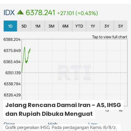
Jelang Rencana Damai Iran - AS, IHSG
dan Rupiah Dibuka Menguat
Grafik pergerakan IHSG. Pada perdagangan Kamis (6/8/2026), IHSG dibuka di zona hijau.lensamedan-ist LensaMedan - Kabar positif dari Selat H...