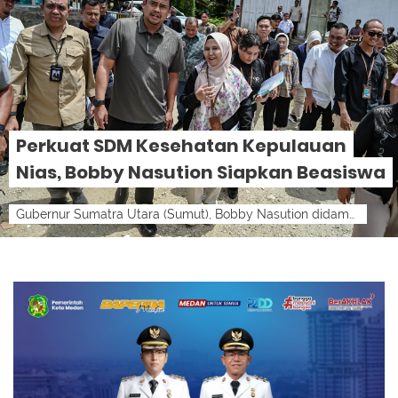
Perkuat SDM Kesehatan Kepulauan
Nias, Bobby Nasution Siapkan Beasiswa
Gubernur Sumatra Utara (Sumut), Bobby Nasution didampingi sejumlah OPD meninjau Poltekkes Gunungsitoli di Poltekes Gunungsitoli Iraonogeba,...