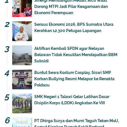
Sinergi Membangun Medan, Rico Waas
Dorong MTPI Jadi Pilar Keagamaan dan
Ekonomi Perempuan
Sensus Ekonomi 2026, BPS Sumatra Utara
Kerahkan 12.300 Petugas Lapangan
Aktifkan Kembali SPDN agar Nelayan
Belawan Tidak Kesulitan Mendapatkan BBM
Subsidi
Buntut Sewa Kostum Cosplay, Siswi SMP
Korban Bullying Resmi Melapor ke Renakta
Poldasu
SMK Negeri 1 Talawi Gelar Latihan Dasar
Disiplin Korps (LDDK) Angkatan Ke VIII
PT Dhirga Surya dan Murni Teguh Teken MoU,
Sumut Siapkan Rumah Sakit Bertaraf