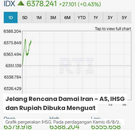
Jelang Rencana Damai Iran - AS, IHSG
dan Rupiah Dibuka Menguat
Grafik pergerakan IHSG. Pada perdagangan Kamis (6/8/2026), IHSG dibuka di zona hijau.lensamedan-ist LensaMedan - Kabar positif dari Selat H...