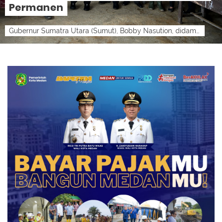
Permanen
Gubernur Sumatra Utara (Sumut), Bobby Nasution, didampingi sejumlah OPD meninjau SMPN 4 Sitolu Ori, Nias Utara, Kamis (6/8/2026).lensamedan-...