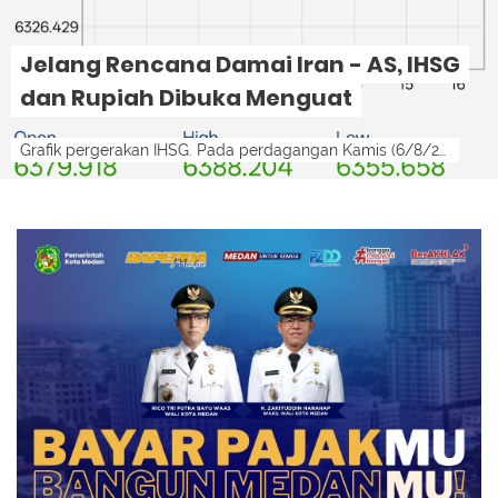
Jelang Rencana Damai Iran - AS, IHSG
dan Rupiah Dibuka Menguat
Grafik pergerakan IHSG. Pada perdagangan Kamis (6/8/2026), IHSG dibuka di zona hijau.lensamedan-ist LensaMedan - Kabar positif dari Selat H...