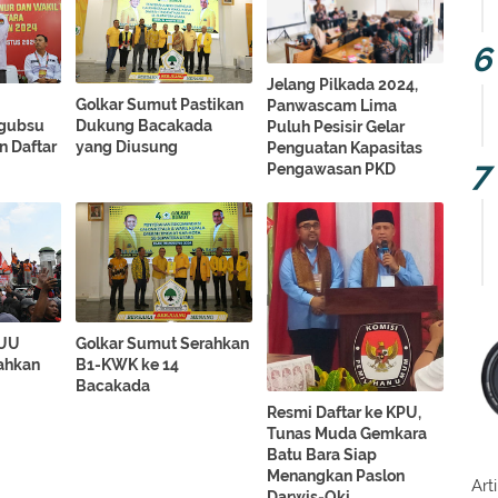
Jelang Pilkada 2024,
Golkar Sumut Pastikan
Panwascam Lima
lgubsu
Dukung Bacakada
Puluh Pesisir Gelar
n Daftar
yang Diusung
Penguatan Kapasitas
Pengawasan PKD
RUU
Golkar Sumut Serahkan
sahkan
B1-KWK ke 14
Bacakada
Resmi Daftar ke KPU,
Tunas Muda Gemkara
Batu Bara Siap
Menangkan Paslon
Art
Darwis-Oki