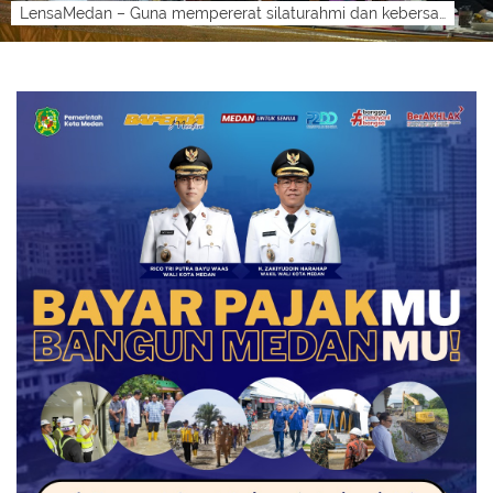
LensaMedan – Guna mempererat silaturahmi dan kebersamaan masyarakat Kabupaten Batu Bara serta memperkuat kecintaan kepada Rasulullah SAW, B...