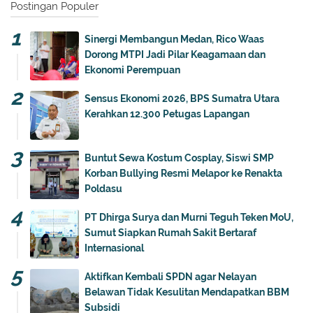
Postingan Populer
Sinergi Membangun Medan, Rico Waas
Dorong MTPI Jadi Pilar Keagamaan dan
Ekonomi Perempuan
Sensus Ekonomi 2026, BPS Sumatra Utara
Kerahkan 12.300 Petugas Lapangan
Buntut Sewa Kostum Cosplay, Siswi SMP
Korban Bullying Resmi Melapor ke Renakta
Poldasu
PT Dhirga Surya dan Murni Teguh Teken MoU,
Sumut Siapkan Rumah Sakit Bertaraf
Internasional
Aktifkan Kembali SPDN agar Nelayan
Belawan Tidak Kesulitan Mendapatkan BBM
Subsidi