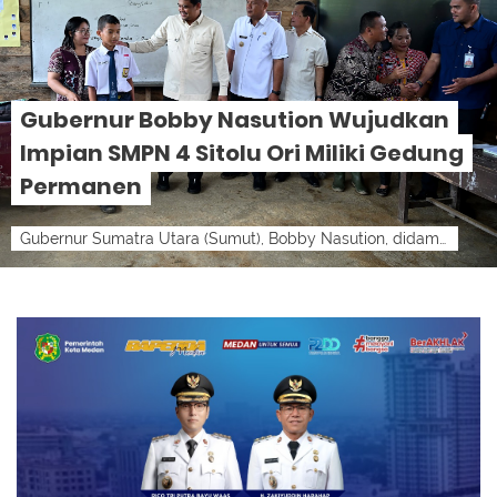
Gubernur Bobby Nasution Wujudkan
Impian SMPN 4 Sitolu Ori Miliki Gedung
Permanen
Gubernur Sumatra Utara (Sumut), Bobby Nasution, didampingi sejumlah OPD meninjau SMPN 4 Sitolu Ori, Nias Utara, Kamis (6/8/2026).lensamedan-...