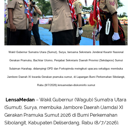
Wakil Gubernur Sumatra Utara (Sumut), Surya, bersama Sekretaris Jenderal Kwartir Nasional
Gerakan Pramuka, Bachtiar Utomo, Penjabat Sekretaris Daerah Provinsi (Sekdaprov) Sumut
Sulaiman Harahap, didampingi OPD dan Forkopimda meingikuti upacara sekaligus membuka
Jambore Daerah XI kwarda Gerakan pramuka sumut, di Lapangan Bumi Perkemahan Sibolangit,
Rabu (8/7/2026).lensamedan-diskominfo sumut
LensaMedan
– Wakil Gubernur (Wagub) Sumatra Utara
(Sumut), Surya, membuka Jambore Daerah (Jamda) XI
Gerakan Pramuka Sumut 2026 di Bumi Perkemahan
Sibolangit, Kabupaten Deliserdang, Rabu (8/7/2026).