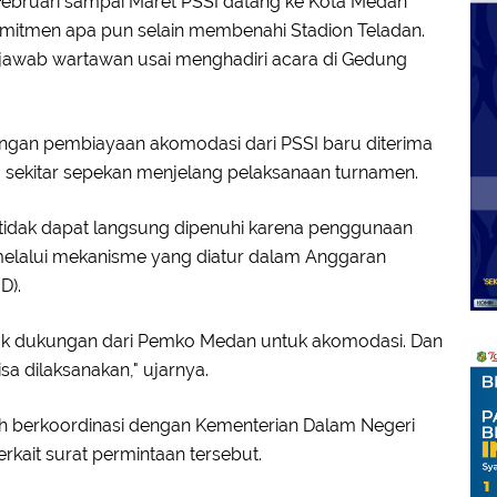
 Februari sampai Maret PSSI datang ke Kota Medan
omitmen apa pun selain membenahi Stadion Teladan.
jawab wartawan usai menghadiri acara di Gedung
ungan pembiayaan akomodasi dari PSSI baru diterima
sekitar sepekan menjelang pelaksanaan turnamen.
 tidak dapat langsung dipenuhi karena penggunaan
elalui mekanisme yang diatur dalam Anggaran
D).
ntuk dukungan dari Pemko Medan untuk akomodasi. Dan
sa dilaksanakan," ujarnya.
h berkoordinasi dengan Kementerian Dalam Negeri
kait surat permintaan tersebut.