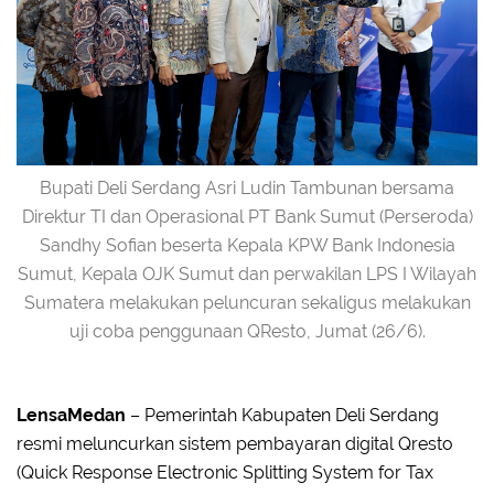
Bupati Deli Serdang Asri Ludin Tambunan bersama
Direktur TI dan Operasional PT Bank Sumut (Perseroda)
Sandhy Sofian beserta Kepala KPW Bank Indonesia
Sumut, Kepala OJK Sumut dan perwakilan LPS I Wilayah
Sumatera melakukan peluncuran sekaligus melakukan
uji coba penggunaan QResto, Jumat (26/6).
LensaMedan
– Pemerintah Kabupaten Deli Serdang
resmi meluncurkan sistem pembayaran digital Qresto
(Quick Response Electronic Splitting System for Tax