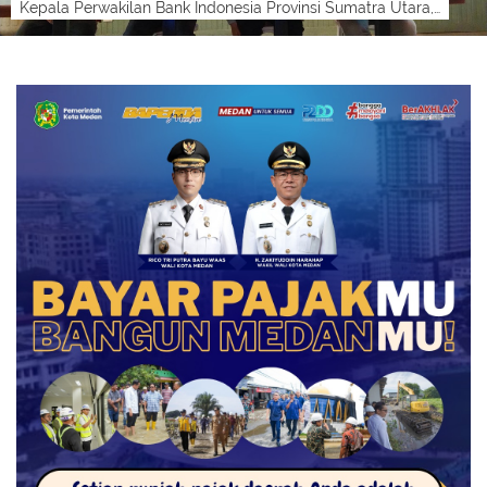
Kepala Perwakilan Bank Indonesia Provinsi Sumatra Utara, Ameriza M Moesa, didampingi Deputi Kepala Perwakilan Bank Indonesia Provinsi Sumatr...