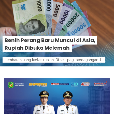
Benih Perang Baru Muncul di Asia,
Rupiah Dibuka Melemah
Lembaran uang kertas rupiah. Di sesi pagi perdagangan Jumat (7/8/2026), nilai tukar Rupiah terhadap Dolar AS kembali melemah.lensamedan-ist ...