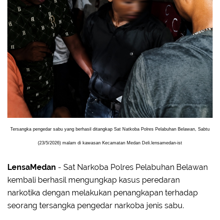
Tersangka pengedar sabu yang berhasil ditangkap Sat Natkoba Polres Pelabuhan Belawan, Sabtu
(23/5/2026) malam di kawasan Kecamatan Medan Deli.lensamedan-ist
LensaMedan
- Sat Narkoba Polres Pelabuhan Belawan
kembali berhasil mengungkap kasus peredaran
narkotika dengan melakukan penangkapan terhadap
seorang tersangka pengedar narkoba jenis sabu.