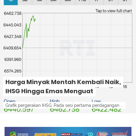
Harga Minyak Mentah Kembali Naik,
IHSG Hingga Emas Menguat
Grafik pergerakan IHSG. Pada sesi pertama perdagangan Senin (10/8/2026), IHSG dibuka di zona hijau.lensamedan-ist LensaMedan - Harga minyak...