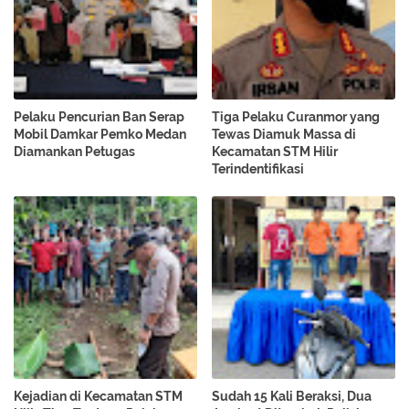
Pelaku Pencurian Ban Serap
Tiga Pelaku Curanmor yang
Mobil Damkar Pemko Medan
Tewas Diamuk Massa di
Diamankan Petugas
Kecamatan STM Hilir
Terindentifikasi
Kejadian di Kecamatan STM
Sudah 15 Kali Beraksi, Dua