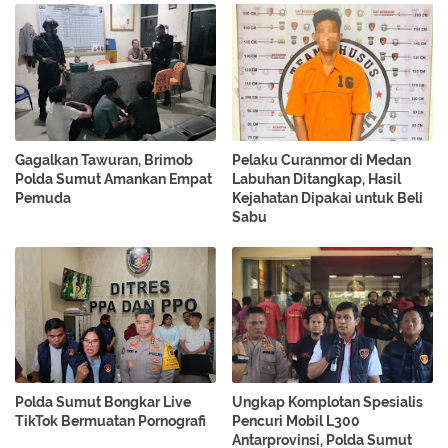
Gagalkan Tawuran, Brimob
Pelaku Curanmor di Medan
Polda Sumut Amankan Empat
Labuhan Ditangkap, Hasil
Pemuda
Kejahatan Dipakai untuk Beli
Sabu
Polda Sumut Bongkar Live
Ungkap Komplotan Spesialis
TikTok Bermuatan Pornografi
Pencuri Mobil L300
Antarprovinsi, Polda Sumut