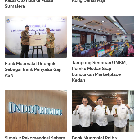
Pasar Otomotif di Pulau
Kong Daftar Haji
Sumatera
Tampung Seribuan UMKM,
Bank Muamalat Ditunjuk
Pemko Medan Siap
Sebagai Bank Penyalur Gaji
Luncurkan Marketplace
ASN
Kedan
Simak 3 Rekomendasi Saham
Bank Muamalat Raih 2