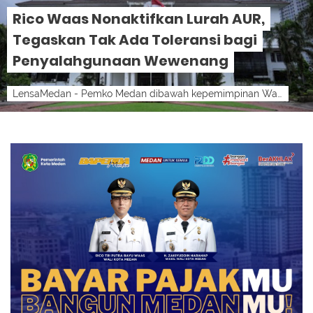
Rico Waas Nonaktifkan Lurah AUR,
Tegaskan Tak Ada Toleransi bagi
Penyalahgunaan Wewenang
LensaMedan - Pemko Medan dibawah kepemimpinan Wali Kota Medan Rico Tri Putra Bayu Waas menegaskan komitmennya menindak tegas setiap aparatu...