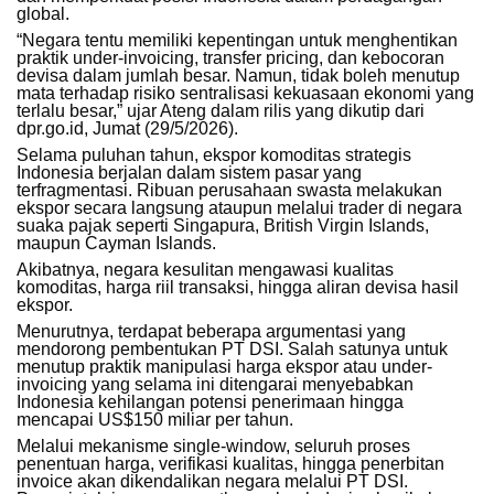
global.
“Negara tentu memiliki kepentingan untuk menghentikan
praktik under-invoicing, transfer pricing, dan kebocoran
devisa dalam jumlah besar. Namun, tidak boleh menutup
mata terhadap risiko sentralisasi kekuasaan ekonomi yang
terlalu besar,” ujar Ateng dalam rilis yang dikutip dari
dpr.go.id, Jumat (29/5/2026).
Selama puluhan tahun, ekspor komoditas strategis
Indonesia berjalan dalam sistem pasar yang
terfragmentasi. Ribuan perusahaan swasta melakukan
ekspor secara langsung ataupun melalui trader di negara
suaka pajak seperti Singapura, British Virgin Islands,
maupun Cayman Islands.
Akibatnya, negara kesulitan mengawasi kualitas
komoditas, harga riil transaksi, hingga aliran devisa hasil
ekspor.
Menurutnya, terdapat beberapa argumentasi yang
mendorong pembentukan PT DSI. Salah satunya untuk
menutup praktik manipulasi harga ekspor atau under-
invoicing yang selama ini ditengarai menyebabkan
Indonesia kehilangan potensi penerimaan hingga
mencapai US$150 miliar per tahun.
Melalui mekanisme single-window, seluruh proses
penentuan harga, verifikasi kualitas, hingga penerbitan
invoice akan dikendalikan negara melalui PT DSI.