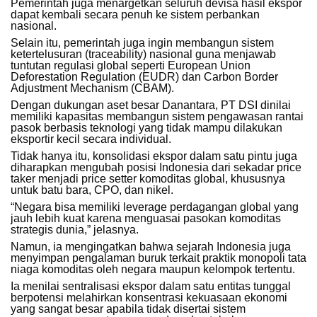
Pemerintah juga menargetkan seluruh devisa hasil ekspor
dapat kembali secara penuh ke sistem perbankan
nasional.
Selain itu, pemerintah juga ingin membangun sistem
ketertelusuran (traceability) nasional guna menjawab
tuntutan regulasi global seperti European Union
Deforestation Regulation (EUDR) dan Carbon Border
Adjustment Mechanism (CBAM).
Dengan dukungan aset besar Danantara, PT DSI dinilai
memiliki kapasitas membangun sistem pengawasan rantai
pasok berbasis teknologi yang tidak mampu dilakukan
eksportir kecil secara individual.
Tidak hanya itu, konsolidasi ekspor dalam satu pintu juga
diharapkan mengubah posisi Indonesia dari sekadar price
taker menjadi price setter komoditas global, khususnya
untuk batu bara, CPO, dan nikel.
“Negara bisa memiliki leverage perdagangan global yang
jauh lebih kuat karena menguasai pasokan komoditas
strategis dunia,” jelasnya.
Namun, ia mengingatkan bahwa sejarah Indonesia juga
menyimpan pengalaman buruk terkait praktik monopoli tata
niaga komoditas oleh negara maupun kelompok tertentu.
Ia menilai sentralisasi ekspor dalam satu entitas tunggal
berpotensi melahirkan konsentrasi kekuasaan ekonomi
yang sangat besar apabila tidak disertai sistem